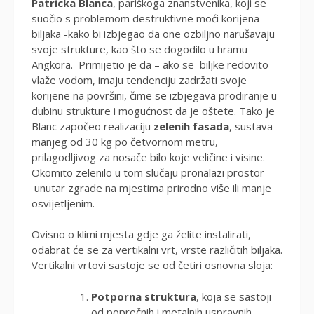
Patricka Blanca
, pariškoga znanstvenika, koji se
suočio s problemom destruktivne moći korijena
biljaka -kako bi izbjegao da one ozbiljno narušavaju
svoje strukture, kao što se dogodilo u hramu
Angkora. Primijetio je da – ako se biljke redovito
vlaže vodom, imaju tendenciju zadržati svoje
korijene na površini, čime se izbjegava prodiranje u
dubinu strukture i mogućnost da je oštete. Tako je
Blanc započeo realizaciju
zelenih fasada
, sustava
manjeg od 30 kg po četvornom metru,
prilagodljivog za nosače bilo koje veličine i visine.
Okomito zelenilo u tom slučaju pronalazi prostor
unutar zgrade na mjestima prirodno više ili manje
osvijetljenim.
Ovisno o klimi mjesta gdje ga želite instalirati,
odabrat će se za vertikalni vrt, vrste različitih biljaka.
Vertikalni vrtovi sastoje se od četiri osnovna sloja:
Potporna struktura
, koja se sastoji
od poprečnih i metalnih uspravnih