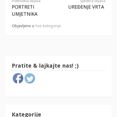
Nastavi
Prethodna objava
Sljedeća objava
PORTRETI
UREĐENJE VRTA
s
UMJETNIKA
čitanjem
Objavljeno u
Sve kategorije
Pratite & lajkajte nas! ;)
Kategorije