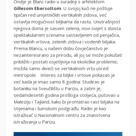
Ondje je Blanc radio u suradnji s arhitektom
Gillesom Ebersoltom
. U svojoj kući ne poštuje
tipičan red umjetničkih vertikalnih zidova, već
ostavlja mogućnost biljkama da rastu. Unutrašnjost
njegova doma je sasvim zelena, novi svijet s doista
spektakularnim scenama sastavljenim od penjačica,
vertikalnih vrtova, zelenih zidova i vodenih biljaka.
Prema Blancu, u našem dobu čovječanstvo je
nezainteresirano za prirodu, ali joj se može pokušati
približiti i postati osjetljivija na ekološke probleme,
možda samo diveći se vertikalnom vrtu usred
metropole. Interes za biljke i vrtove pokazao je
već kada je imao samo 8 godina. Studirao je
botaniku na Sveučilištu u Parizu, a zatim je,
sedamdesetih godina prošloga stoljeća, putovao u
Maleziju i Tajland, kako bi promatrao rast biljaka na
stijenama i šumskom podgrađu. Radio je kao
istraživač u Nacionalnom centru za znanstvena
istraživanja u Parizu.