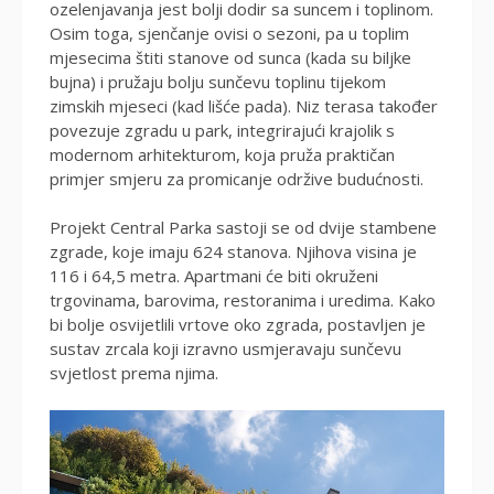
ozelenjavanja jest bolji dodir sa suncem i toplinom.
Osim toga, sjenčanje ovisi o sezoni, pa u toplim
mjesecima štiti stanove od sunca (kada su biljke
bujna) i pružaju bolju sunčevu toplinu tijekom
zimskih mjeseci (kad lišće pada). Niz terasa također
povezuje zgradu u park, integrirajući krajolik s
modernom arhitekturom, koja pruža praktičan
primjer smjeru za promicanje održive budućnosti.
Projekt Central Parka sastoji se od dvije stambene
zgrade, koje imaju 624 stanova. Njihova visina je
116 i 64,5 metra. Apartmani će biti okruženi
trgovinama, barovima, restoranima i uredima. Kako
bi bolje osvijetlili vrtove oko zgrada, postavljen je
sustav zrcala koji izravno usmjeravaju sunčevu
svjetlost prema njima.