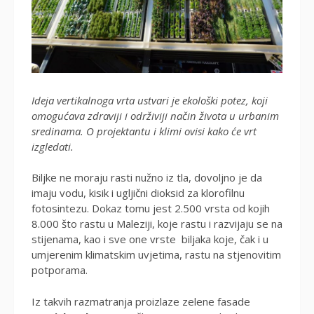
Ideja vertikalnoga vrta ustvari je ekološki potez, koji
omogućava zdraviji i održiviji način života u urbanim
sredinama. O projektantu i klimi ovisi kako će vrt
izgledati.
Biljke ne moraju rasti nužno iz tla, dovoljno je da
imaju vodu, kisik i ugljični dioksid za klorofilnu
fotosintezu. Dokaz tomu jest 2.500 vrsta od kojih
8.000 što rastu u Maleziji, koje rastu i razvijaju se na
stijenama, kao i sve one vrste biljaka koje, čak i u
umjerenim klimatskim uvjetima, rastu na stjenovitim
potporama.
Iz takvih razmatranja proizlaze zelene fasade