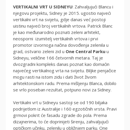
VERTIKALNI VRT U SIDNEYU
: Zahvaljujući Blancu i
njegovu projektu, Sidney je 2015. ugostio najveći
vertikalni vrt na svijetu, gdje danas već postoji
uistinu najveći broj vertikalnih vrtova. Patrick Blanc
je kao međunarodno poznati zeleni arhitekt,
neosporni izumitelj vertikalnih vrtova i prvi
promotor izvornoga načina dovođenja zelenila u
grad, ostvario zeleni zid u
One Central Parku
u
Sidneyu, veličine 166 četvornih metara. Taj je
dvozgradni kompleks danas poznat kao domaćin
najvećeg vertikalnog vrta na svijetu. Biljke penjačice
mogu rasti na istom zidu i dati život živom
arhitektonskom radu. Prema mišljenju Blanca, dobilo
se vrlo poseban rezultat, potpuno novi za Sidney.
Vertikalni vrt u Sidneyu sastoji se od 190 biljaka
podrijetlom iz Australije i 160 egzotičnih vrsta. Pravi
grmovi pokrit će fasadu zgrade do pola. Prema
dizajnerima, to će doprinijeti širenju, zahvaljujući
optičkom učinku, zelenilu u obližnjem parku. One