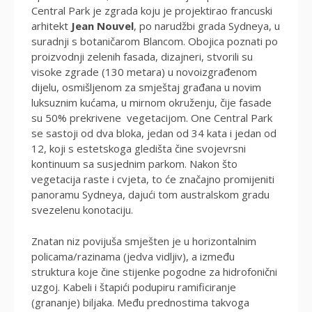
Central Park je zgrada koju je projektirao francuski
arhitekt
Jean Nouvel
, po narudžbi grada Sydneya, u
suradnji s botaničarom Blancom. Obojica poznati po
proizvodnji zelenih fasada, dizajneri, stvorili su
visoke zgrade (130 metara) u novoizgrađenom
dijelu, osmišljenom za smještaj građana u novim
luksuznim kućama, u mirnom okruženju, čije fasade
su 50% prekrivene vegetacijom. One Central Park
se sastoji od dva bloka, jedan od 34 kata i jedan od
12, koji s estetskoga gledišta čine svojevrsni
kontinuum sa susjednim parkom. Nakon što
vegetacija raste i cvjeta, to će značajno promijeniti
panoramu Sydneya, dajući tom australskom gradu
svezelenu konotaciju.
Znatan niz povijuša smješten je u horizontalnim
policama/razinama (jedva vidljiv), a između
struktura koje čine stijenke pogodne za hidrofonični
uzgoj. Kabeli i štapići podupiru ramificiranje
(grananje) biljaka. Među prednostima takvoga