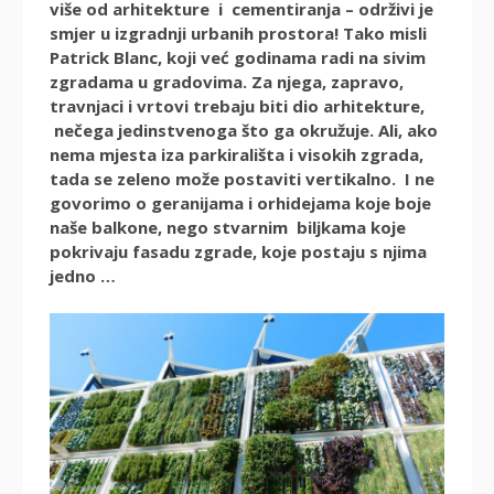
više od arhitekture i cementiranja – održivi je
smjer u izgradnji urbanih prostora! Tako misli
Patrick Blanc, koji već godinama radi na sivim
zgradama u gradovima. Za njega, zapravo,
travnjaci i vrtovi trebaju biti dio arhitekture,
nečega jedinstvenoga što ga okružuje. Ali, ako
nema mjesta iza parkirališta i visokih zgrada,
tada se zeleno može postaviti vertikalno. I ne
govorimo o geranijama i orhidejama koje boje
naše balkone, nego stvarnim biljkama koje
pokrivaju fasadu zgrade, koje postaju s njima
jedno …