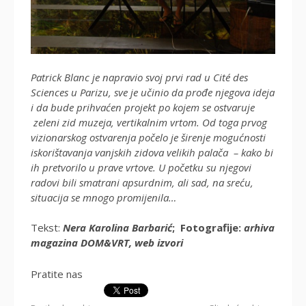
Patrick Blanc je napravio svoj prvi rad u Cité des
Sciences u Parizu, sve je učinio da prođe njegova ideja
i da bude prihvaćen projekt po kojem se ostvaruje
zeleni zid muzeja, vertikalnim vrtom. Od toga prvog
vizionarskog ostvarenja počelo je širenje mogućnosti
iskorištavanja vanjskih zidova velikih palača – kako bi
ih pretvorilo u prave vrtove. U početku su njegovi
radovi bili smatrani apsurdnim, ali sad, na sreću,
situacija se mnogo promijenila…
Tekst:
Nera Karolina Barbarić
;
Fotografije:
arhiva
magazina DOM&VRT, web izvori
Pratite nas