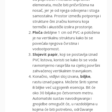
elemenata, može biti pričvršćena na
nosač, jer je od njega odvojena i stoga
samostalna. Prostor između potpornja i
strukture čini zračnu komoru koja
termički i akustički izolira prostorije.
Ploča
debljine 1 cm od PVC-a položena
je na vertikalnu strukturu kako bi se
povećala njegova čvrstina i
vodootpornost.
Slojevit papir
, koji se postavlja iznad
PVC listova, koristi se kako bi se voda
ravnomjerno raspršila na cijeloj površini
zahvaćenoj vertikalnim travnjakom.
Konačno, vidljivi sloj izvana,
biljke
,
rastu iznad papira. Možete širiti sjeme
ili biljke već uzgojenih esencija. Bit će
oko 30 biljaka po četvornom metru.
Automatski sustav navodnjavanja i
gnojidbe omogućit će, u razdobljima u
kojima će biti potrebno, održavanje