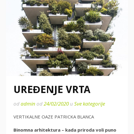
UREĐENJE VRTA
od
admin
od
24/02/2020
u
Sve kategorije
VERTIKALNE OAZE PATRICKA BLANCA
Binomna arhitektura – kada priroda voli puno