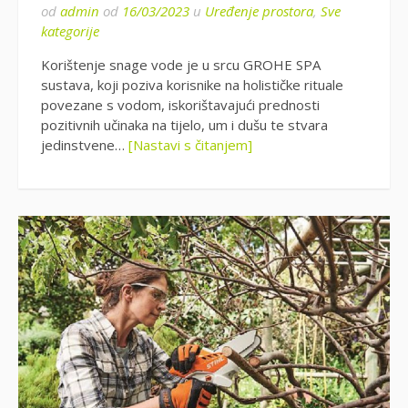
od
admin
od
16/03/2023
u
Uređenje prostora
,
Sve
kategorije
Korištenje snage vode je u srcu GROHE SPA
sustava, koji poziva korisnike na holističke rituale
povezane s vodom, iskorištavajući prednosti
pozitivnih učinaka na tijelo, um i dušu te stvara
jedinstvene…
[Nastavi s čitanjem]