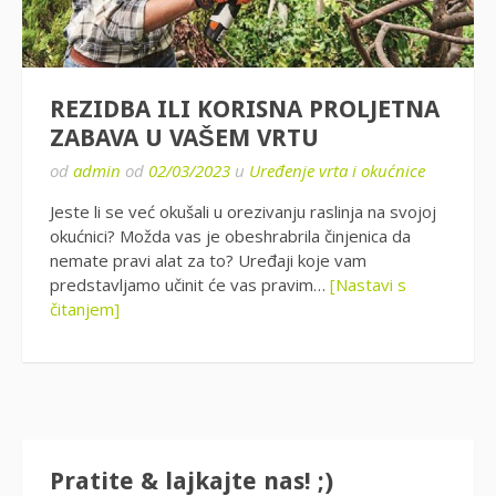
REZIDBA ILI KORISNA PROLJETNA
ZABAVA U VAŠEM VRTU
od
admin
od
02/03/2023
u
Uređenje vrta i okućnice
Jeste li se već okušali u orezivanju raslinja na svojoj
okućnici? Možda vas je obeshrabrila činjenica da
nemate pravi alat za to? Uređaji koje vam
predstavljamo učinit će vas pravim…
[Nastavi s
čitanjem]
Pratite & lajkajte nas! ;)