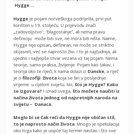
Hygge …
Hygge
je pojam norveškoga podrijetla, prvi put
korišten u 19. stoljeću. U prijevodu znači
„zadovoljstvo“, “blagostanje”, ali nema pravu
definiciju: može biti sve, ne mora biti ništa. Naime,
Hygge nije opisan, definiran, ne može se striktno
objasniti, već se naprosto živi. I to je najčudnija, ali
ujedno i najljepša stvar vezana uz taj pojam. Nema
teorije, samo praksa, življenje. Pojam kao takav, i
teorija oko te riječi, k nama dolazi iz
Danske
, a riječ
je o
filozofiji života
koja se širi u posljednje
vrijeme u cijelom svijetu. No,
što je Hygge? Kako
se izgovara?
I iznad svega,
što možete naučiti iz
načina života jednog od najsretnijih naroda na
svijetu – Danaca.
Moglo bi se čak reći da Hygge nije običan stil,
to je naprosto način života
. Mnogo je spekulacija
oko toga kako je uopće taj termin nastao i što sve