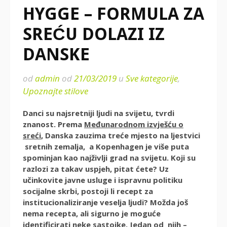
HYGGE – FORMULA ZA
SREĆU DOLAZI IZ
DANSKE
od
admin
od
21/03/2019
u
Sve kategorije
,
Upoznajte stilove
Danci su najsretniji ljudi na svijetu, tvrdi
znanost. Prema
Međunarodnom izvješću o
sreći
, Danska zauzima treće mjesto na ljestvici
sretnih zemalja, a Kopenhagen je više puta
spominjan kao najživlji grad na svijetu. Koji su
razlozi za takav uspjeh, pitat ćete? Uz
učinkovite javne usluge i ispravnu politiku
socijalne skrbi, postoji li recept za
institucionaliziranje veselja ljudi? Možda još
nema recepta, ali sigurno je moguće
identificirati neke sastojke. Jedan od njih –