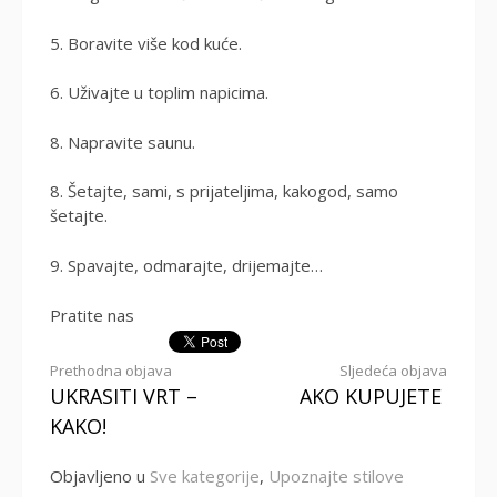
5. Boravite više kod kuće.
6. Uživajte u toplim napicima.
8. Napravite saunu.
8. Šetajte, sami, s prijateljima, kakogod, samo
šetajte.
9. Spavajte, odmarajte, drijemajte…
Pratite nas
Nastavi
Prethodna objava
Sljedeća objava
UKRASITI VRT –
AKO KUPUJETE
s
KAKO!
čitanjem
Objavljeno u
Sve kategorije
,
Upoznajte stilove