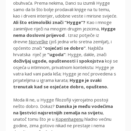
obuhvaća. Prema nekima, Danci su izumili Hygge
samo da bi što bolje prodavali knjige na tu temu,
kao i drveni interijer, udobne veste i mirisne svijeće.
Ali što etimološki znači “Hygge”?
Kao i mnoge
zanimljive riječi na mnogim drugim jezicima,
Hygge
nema doslovni prijevod
. Izraz potječe iz
drevne
Norveške
(još jedna vrlo sretna zemlja!), i
općenito znači
“osjećati se dobro”
. Najbliža
hrvatska riječ je
“ugoda”
: Hygge, dakle, znači
doživljaj ugode, opuštenosti i spokojstva
koji se
osjeća u intimnom, privatnom kontekstu: Hygge je
vatra kad vani pada kiša; Hygge je noć provedena s
prijateljima u igrama karata;
Hygge je svaki
trenutak kad se osjećate dobro, opušteno.
Moda ili ne, u Hygge filozofiji vjerojatno postoji
nešto dobro. Dokaz?
Danska je među vodećima
na ljestvici najsretnijih zemalja na svijetu
,
unatoč tomu što je u
Kopenhagenu
hladno većinu
godine, zima gotovo nikad ne prestaje i nema