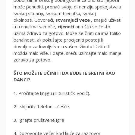
može ponuditi, pronaći svoju dimenziju spokojstva u
svakoj situaciji, svakom trenutku, svakoj
okolnosti. Govoreći,
stvarajući veze
, znajući uživati
​​u trenucima samoće,
cijeneći
ono što se često
uzima zdravo za gotovo. Može se činiti da ima toliko
banalnosti, ali pokušajte procijeniti postoji li
dovoljno zadovoljstva u vašem životu i želite li
možda malo više. I dajte, sreću uzimajte malo manje
zdravo za gotovo.
ŠTO MOŽETE UČINITI DA BUDETE SRETNI KAO
DANCI?
1. Pročitajte knjigu (ili turistički vodič).
2. Isključite telefon – češće.
3. Igrajte društvene igre
4. Dogovorite večer kod kuće za razgovor.