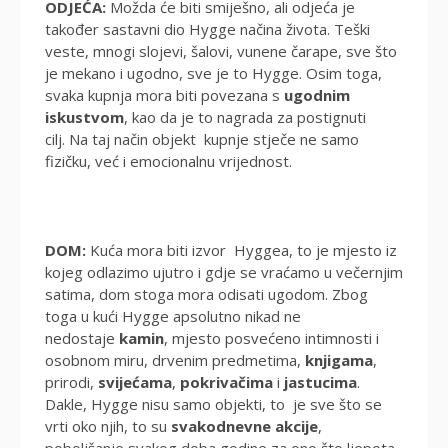
ODJEĆA:
Možda će biti smiješno, ali odjeća je
također sastavni dio Hygge načina života. Teški
veste, mnogi slojevi, šalovi, vunene čarape, sve što
je mekano i ugodno, sve je to Hygge. Osim toga,
svaka kupnja mora biti povezana s
ugodnim
iskustvom
, kao da je to nagrada za postignuti
cilj. Na taj način objekt kupnje stječe ne samo
fizičku, već i emocionalnu vrijednost.
DOM:
Kuća mora biti izvor Hyggea, to je mjesto iz
kojeg odlazimo ujutro i gdje se vraćamo u večernjim
satima, dom stoga mora odisati ugodom. Zbog
toga u kući Hygge apsolutno nikad ne
nedostaje
kamin
, mjesto posvećeno intimnosti i
osobnom miru, drvenim predmetima,
knjigama
,
prirodi,
svijećama
,
pokrivačima
i
jastucima
.
Dakle, Hygge nisu samo objekti, to je sve što se
vrti oko njih, to su
svakodnevne akcije
,
poboljšanje svakog doba godine za ono što ljepota