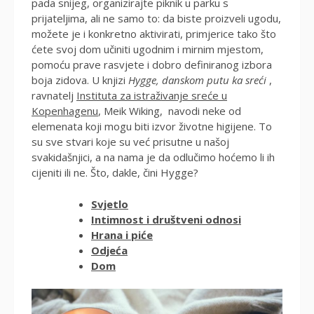
pada snijeg, organizirajte piknik u parku s
prijateljima, ali ne samo to: da biste proizveli ugodu,
možete je i konkretno aktivirati, primjerice tako što
ćete svoj dom učiniti ugodnim i mirnim mjestom,
pomoću prave rasvjete i dobro definiranog izbora
boja zidova. U knjizi
Hygge, danskom putu ka sreći
,
ravnatelj
Instituta za istraživanje sreće u
Kopenhagenu
, Meik Wiking, navodi neke od
elemenata koji mogu biti izvor životne higijene. To
su sve stvari koje su već prisutne u našoj
svakidašnjici, a na nama je da odlučimo hoćemo li ih
cijeniti ili ne. Što, dakle, čini Hygge?
Svjetlo
Intimnost i društveni odnosi
Hrana i piće
Odjeća
Dom