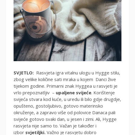
SVJETLO:
Rasvjeta igra vitalnu ulogu u Hygge stilu,
zbog velike količine sati mraka u kojem Danci žive
tijekom godine. Primarni znak Hyggea u rasvjeti je
vrlo prepoznatljiv –
upaljene svijeće
. Korištenje
svijeća stvara kod kuće, u uredu ili bilo gdje drugdje,
opušteno, gostoljubivo, gotovo materinsko
okruženje, a zapravo više od polovice Danaca pali
svijeće gotovo svaki dan, u jesen i zimi. Ali, Hygge
rasvjeta nije samo to. Važan je također i
izbor
svjetiljki.
Važno je rasvjetu dobro