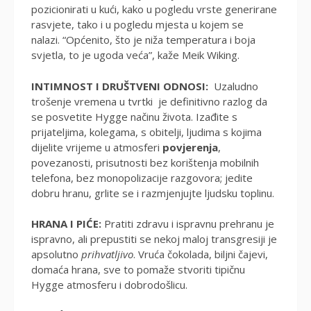
pozicionirati u kući, kako u pogledu vrste generirane
rasvjete, tako i u pogledu mjesta u kojem se
nalazi. “Općenito, što je niža temperatura i boja
svjetla, to je ugoda veća”, kaže Meik Wiking.
INTIMNOST I DRUŠTVENI ODNOSI:
Uzaludno
trošenje vremena u tvrtki je definitivno razlog da
se posvetite Hygge načinu života. Izađite s
prijateljima, kolegama, s obitelji, ljudima s kojima
dijelite vrijeme u atmosferi
povjerenja
,
povezanosti, prisutnosti bez korištenja mobilnih
telefona, bez monopolizacije razgovora; jedite
dobru hranu, grlite se i razmjenjujte ljudsku toplinu.
HRANA I PIĆE:
Pratiti zdravu i ispravnu prehranu je
ispravno, ali prepustiti se nekoj maloj transgresiji je
apsolutno
prihvatljivo
. Vruća čokolada, biljni čajevi,
domaća hrana, sve to pomaže stvoriti tipičnu
Hygge atmosferu i dobrodošlicu.