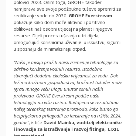
polovici 2023. Osim toga, GROHE također
namjerava sve svoje podžbukne tuševe spremiti za
recikliranje vode do 2030.
GROHE Everstream
pokazuje kako dom može aktivno i pozitivno
oblikovati naš osobni utjecaj na planet i njegove
resurse. Dijeli proces tuširanja u tri dijela,
omogućujući korisnicima uživanje u iskustvu, sigurni
u spoznaju da minimaliziraju otpad.
“Naša je misija pružiti najsuvremenije tehnologije za
održivo korištenje vodnih resursa, istodobno
stvarajući dodatnu ekološku vrijednost za vodu. Dok
težimo kružnom gospodarstvu, kružnost također može
igrati mnogo veću ulogu unutar samih naših
proizvoda. GROHE Everstream podiže našu
tehnologiju na višu razinu. Radujemo se rezultatima
našeg terenskog testiranja proizvoda, kako bismo ga
besprijekorno prilagodili za lansiranje na tržište 2024.
godine”
, ističe
David Mainka
,
voditelj elektronike
i inovacija za istraživanje i razvoj fitinga, LIXIL
International
.