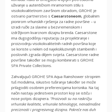
uživanje u autentičnom mramornom stilu s
visokokvalitetnom završnom obradom, GROHE je
ostvario partnerstvo s
Caesarstoneom
, globalnim
pionirom vrhunskih rješenja za radne površine – u
izradi ručki za slavine u bezvremenskom i
izdržljivom kvarcnom dizajnu brenda. Caesarstone
ima dugogodišnju reputaciju za projektiranje i
proizvodnju visokokvalitetnih radnih površina koje
se koriste u nekim od najekskluzivnijih stambenih i
poslovnih zgrada diljem svijeta. Caesarstone radne
površine također se mogu kombinirati s GROHE
SPA Private Collections.
Zahvaljujući GROHE SPA Aqua Rainshower stropnim
tuš modulima, iskustvo tuširanja također se može
prilagoditi osobnim preferencijama korisnika. Na taj
način nastaju jedinstveni prostori koji se ističu i
nose potpis dizajnera.
“Proizvodi su na raskrižju
vrhunske kvalitete, vrhunske tehnologije, nenadmašne
preciznosti i progresivnog dizajna. Pokreće nas duh