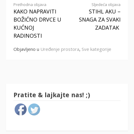
Nastavi
Prethodna objava
Sljedeća objava
KAKO NAPRAVITI
STIHL AKU –
s
BOŽIĆNO DRVCE U
SNAGA ZA SVAKI
čitanjem
KUĆNOJ
ZADATAK
RADINOSTI
Objavljeno u
Uređenje prostora
,
Sve kategorije
Pratite & lajkajte nas! ;)