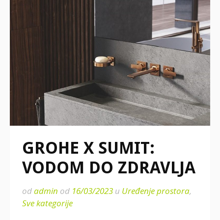
GROHE X SUMIT:
VODOM DO ZDRAVLJA
od
admin
od
16/03/2023
u
Uređenje prostora
,
Sve kategorije