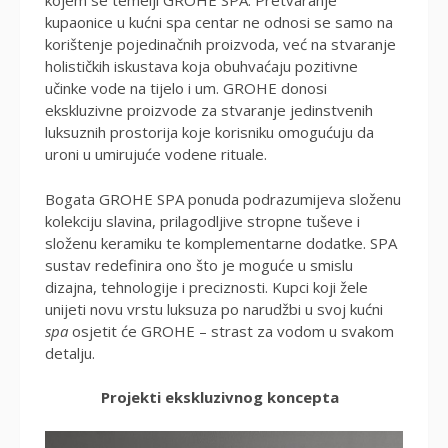
kojem se temelji GROHE SPA. Pretvaranje
kupaonice u kućni spa centar ne odnosi se samo na
korištenje pojedinačnih proizvoda, već na stvaranje
holističkih iskustava koja obuhvaćaju pozitivne
učinke vode na tijelo i um. GROHE donosi
ekskluzivne proizvode za stvaranje jedinstvenih
luksuznih prostorija koje korisniku omogućuju da
uroni u umirujuće vodene rituale.
Bogata GROHE SPA ponuda podrazumijeva složenu
kolekciju slavina, prilagodljive stropne tuševe i
složenu keramiku te komplementarne dodatke. SPA
sustav redefinira ono što je moguće u smislu
dizajna, tehnologije i preciznosti. Kupci koji žele
unijeti novu vrstu luksuza po narudžbi u svoj kućni
spa
osjetit će GROHE – strast za vodom u svakom
detalju.
Projekti ekskluzivnog koncepta