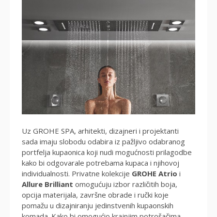
Uz GROHE SPA, arhitekti, dizajneri i projektanti
sada imaju slobodu odabira iz pažljivo odabranog
portfelja kupaonica koji nudi mogućnosti prilagodbe
kako bi odgovarale potrebama kupaca i njihovoj
individualnosti. Privatne kolekcije
GROHE Atrio
i
Allure Brilliant
omogućuju izbor različitih boja,
opcija materijala, završne obrade i ručki koje
pomažu u dizajniranju jedinstvenih kupaonskih
komada. Kako bi omogućio krajnjim potrošačima