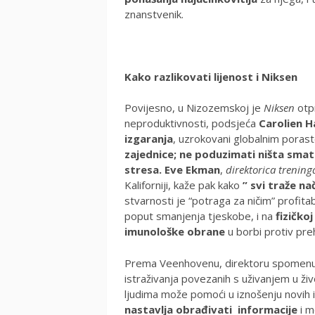
znanstvenik.
Kako razlikovati lijenost i Niksen
Povijesno, u Nizozemskoj je
Niksen
otpr
neproduktivnosti, podsjeća
Carolien 
izgaranja
, uzrokovani globalnim porast
zajednice; ne poduzimati ništa sma
stresa.
Eve Ekman
,
direktorica trening
Kaliforniji, kaže pak kako
”
svi traže n
stvarnosti je “potraga za ničim” profita
poput smanjenja tjeskobe, i na
fizičkoj
imunološke obrane
u borbi protiv pre
Prema Veenhovenu, direktoru spomen
istraživanja povezanih s uživanjem u ži
ljudima može pomoći u iznošenju novih i
nastavlja obrađivati informacije
i m