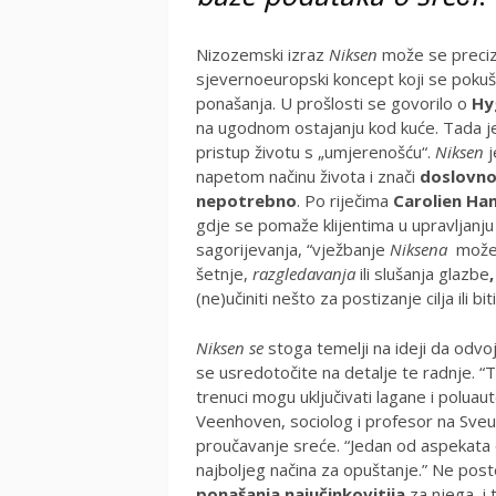
Nizozemski izraz
Niksen
može se preciznij
sjevernoeuropski koncept koji se poku
ponašanja. U prošlosti se govorilo o
Hy
na ugodnom ostajanju kod kuće. Tada 
pristup životu s „umjerenošću“.
Niksen
j
napetom načinu života i znači
doslovno 
nepotrebno
. Po riječima
Carolien H
gdje se pomaže klijentima u upravljanj
sagorijevanja, “vježbanje
Niksena
može u
šetnje,
razgledavanja
ili slušanja glazbe
,
(ne)učiniti nešto za postizanje cilja ili bi
Niksen se
stoga temelji na ideji da odvo
se usredotočite na detalje te radnje. “T
trenuci mogu uključivati ​​lagane i polu
Veenhoven, sociolog i profesor na Sveuč
proučavanje sreće. “Jedan od aspekata o
najboljeg načina za opuštanje.” Ne post
ponašanja najučinkovitija
za njega, i