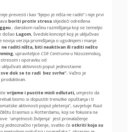
e prevesti i kao “lijepo je ništa ne raditi” i nije prvi
šava
boriti protiv stresa
slijedeći određena
ggeu
, danskom načinu razmišljanja koji se temeljio
je došao
Lagom
, švedski koncept koji je uključivao
e novija verzija promišljanja o ugodnijem i manje
ne raditi ništa, biti neaktivan ili raditi nešto
amming
, upraviteljice
CSR Centruma
u Nizozemskoj,
u stresom i oporavku od
ključivati ​​aktivnosti poput jednostavne
sve dok se to radi
bez svrhe”
.
Važno je
ti produktivan.
jite
vrijeme i pustite misli odlutati
,
umjesto da
rebali bismo si dopustiti trenutke opuštanja i ti
automatske aktivnosti poput pletenja”, savjetuje Ruut
ilištu Erasmus u Rotterdamu, koji se fokusira na
ve ‘umjetnosti življenja’ jest pronalaženje
oji jednoznačno rješenje, svatko će
otkriti
koja su
 to metodom pokušaja i pogrešaka ”, objasnio je