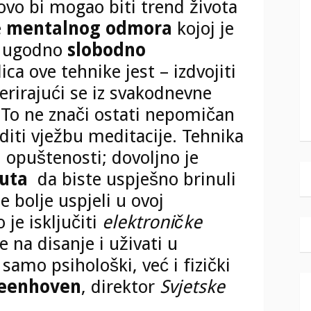
, ovo bi mogao biti trend života
e
mentalnog odmora
kojoj je
o ugodno
slobodno
ica ove tehnike jest – izdvojiti
rirajući se iz svakodnevne
. To ne znači ostati nepomičan
raditi vježbu meditacije. Tehnika
 opuštenosti; dovoljno je
uta
da biste uspješno brinuli
e bolje uspjeli u ovoj
 je isključiti
elektroničke
e na disanje i uživati u
 samo psihološki, već i fizički
eenhoven
, direktor
Svjetske