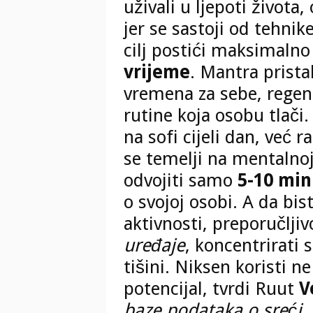
uživali u ljepoti života
jer se sastoji od tehnik
cilj postići maksimaln
vrijeme
. Mantra pristal
vremena za sebe, regene
rutine koja osobu tlači
na sofi cijeli dan, već 
se temelji na mentalnoj
odvojiti samo
5-10 min
o svojoj osobi. A da bist
aktivnosti, preporučljivo
uređaje
, koncentrirati s
tišini. Niksen koristi ne
potencijal, tvrdi Ruut
V
baze podataka o sreći
.