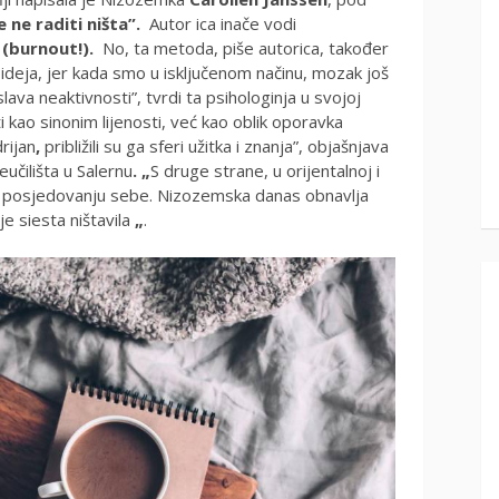
 ne raditi ništa”.
Autor ica inače vodi
(burnout!).
No, ta metoda, piše autorica, također
 ideja, jer kada smo u isključenom načinu, mozak još
lava neaktivnosti”, tvrdi ta psihologinja u svojoj
i kao sinonim lijenosti, već kao oblik oporavka
rijan
,
približili su ga sferi užitka i znanja”, objašnjava
eučilišta u Salernu
.
„
S druge strane, u orijentalnoj i
iji i posjedovanju sebe. Nizozemska danas obnavlja
je siesta ništavila
„
.