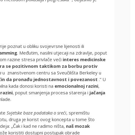
ije poznat u obliku svojevrsne lijenosti ili
Hamming
. Međutim, nasilni utjecaji na zdravlje, poput
om razine stresa privlače veći
interes medicinske
tra se pozitivnom taktikom za borbu protiv
a
u znanstvenom centru sa Sveučilišta Berkeley u
ačin da pronađu jednostavnost i povezanost
.” U
bilna kada donosi koristi na
emocionalnoj razini
,
 razini
, poput smanjenja procesa starenja i
jačanja
hlade.
ute
Svjetske baze podataka o sreći
, spremištu
votu, druga je korist ovog koncepta u tome što
deja: „Čak i kad ne radimo ništa,
naš mozak
ože koristiti dostupni postupak obrade