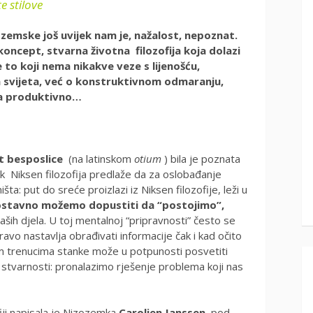
e stilove
zozemske još uvijek nam je, nažalost, nepoznat.
koncept, stvarna životna filozofija koja dolazi
 to koji nema nikakve veze s lijenošću,
 svijeta, već o konstruktivnom odmaranju,
ta produktivno…
t besposlice
(na latinskom
otium
) bila je poznata
 Niksen filozofija predlaže da za oslobađanje
ta: put do sreće proizlazi iz Niksen filozofije, leži u
ostavno možemo dopustiti da “postojimo”,
aših djela. U toj mentalnoj “pripravnosti” često se
avo nastavlja obrađivati ​​informacije čak i kad očito
im trenucima stanke može u potpunosti posvetiti
 stvarnosti: pronalazimo rješenje problema koji nas
fiji napisala je Nizozemka
Carolien Janssen
, pod