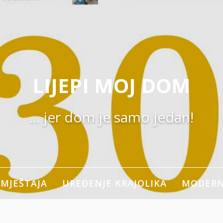
LIJEPI MOJ DOM
… jer dom je samo jedan!
MJEŠTAJA
UREĐENJE KRAJOLIKA
MODERNI