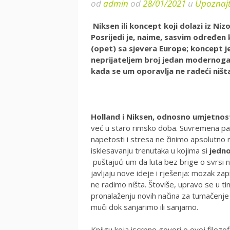
od
admin
od
28/01/2021
u
Upoznajt
Niksen ili koncept koji dolazi iz Ni
Posrijedi je, naime, sasvim određen 
(opet) sa sjevera Europe; koncept je
neprijateljem broj jedan modernoga
kada se um oporavlja ne radeći niš
Holland i Niksen,
odnosno umjetnos
već u staro rimsko doba. Suvremena pak
napetosti i stresa ne činimo apsolutno niš
isklesavanju trenutaka u kojima si
jedn
puštajući um da luta bez brige o svrsi n
javljaju nove ideje i rješenja: mozak zapr
ne radimo ništa. Štoviše, upravo se u t
pronalaženju novih načina za tumačenje
muči dok sanjarimo ili sanjamo.
Knjigu koja iscrpno govori o ovoj filozo