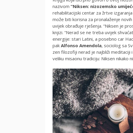
nazivom
“
Niksen: nizozemsko umijeće
rehabilitacijski centar za žrtve izgaranja
može biti korisna za pronalaženje novih
uvijek obrađuje rješenja. “Niksen je pros
knjizi. “Nerad se ne treba uvijek shvaćat
energije: stari Latini, a posebno car Had
pak
Alfonso Amendola
, sociolog sa Sv
zen filozofiji nerad je najbliži meditac
veliku misaonu tradiciju: Niksen nikako ni