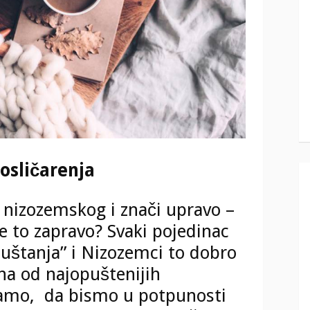
posličarenja
 nizozemskog i znači upravo –
 je to zapravo? Svaki pojedinac
puštanja” i Nizozemci to dobro
na od najopuštenijih
 Samo, da bismo u potpunosti